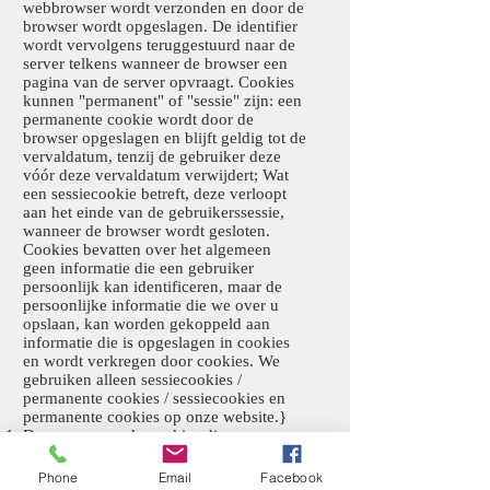
webbrowser wordt verzonden en door de
browser wordt opgeslagen. De identifier
wordt vervolgens teruggestuurd naar de
server telkens wanneer de browser een
pagina van de server opvraagt. Cookies
kunnen "permanent" of "sessie" zijn: een
permanente cookie wordt door de
browser opgeslagen en blijft geldig tot de
vervaldatum, tenzij de gebruiker deze
vóór deze vervaldatum verwijdert; Wat
een sessiecookie betreft, deze verloopt
aan het einde van de gebruikerssessie,
wanneer de browser wordt gesloten.
Cookies bevatten over het algemeen
geen informatie die een gebruiker
persoonlijk kan identificeren, maar de
persoonlijke informatie die we over u
opslaan, kan worden gekoppeld aan
informatie die is opgeslagen in cookies
en wordt verkregen door cookies. We
gebruiken alleen sessiecookies /
permanente cookies / sessiecookies en
permanente cookies op onze website.}
De namen van de cookies die we op
onze website gebruiken en de doeleinden
waarvoor we ze gebruiken, worden
Phone
Email
Facebook