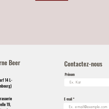
rne Beer
Contactez-nous
Prénom
rf 14 L-
mbourg)
rasserie
E-mail
lle 19,