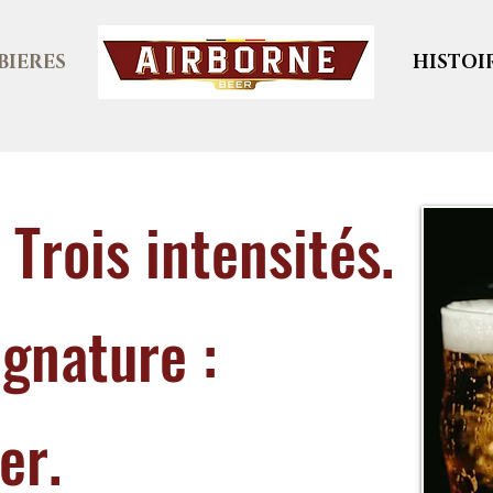
BIERES
.
HISTOI
. Trois intensités.
ignature :
er.